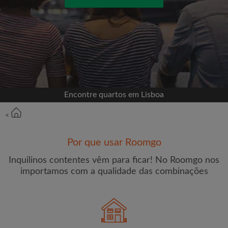
Entrar com o Facebook
Jamais publicaremos na sua linha do tempo sem
sua permissão
OU
Encontre quartos em Lisboa
Renda máxima por mês (€)
<
Por que usar Roomgo
Nome
Inquilinos contentes vêm para ficar! No Roomgo nos
importamos com a qualidade das combinações