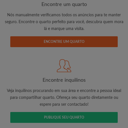
Encontre um quarto
Nós manualmente verificamos todos os anúncios para te manter
seguro. Encontre o quarto perfeito para você, descubra quem mora
lá e marque uma visita.
Endereço de e-mail
ENCONTRE UM QUARTO
Palavra passe
Li, entendi e concordo com os
Termos e Condições de
uso
e reconhecer a
Política de Privadicade
Encontre inquilinos
CRIAR PERFIL
Veja inquilinos procurando em sua área e encontre a pessoa ideal
Gostaria de receber ofertas exclusivas e atualizações de
para compartilhar quarto. Ofereça seu quarto diretamente ou
conta por e-mail
espere para ser contactado!
PUBLIQUE SEU QUARTO