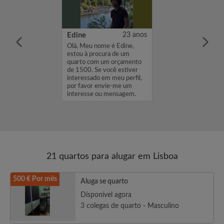
cia Raquel
47 anos
Edine
23 anos
me é Lúcia
Olá, Meu nome é Edine,
ou à procura de
estou à procura de um
com um
quarto com um orçamento
de 350. Se você
de 1500. Se você estiver
eressado em meu
interessado em meu perfil,
favor envie-me
por favor envie-me um
se ou mensagem.
interesse ou mensagem.
Obrigado, Edin...
21 quartos para alugar em Lisboa
500 € Por mês
Aluga se quarto
Disponível agora
3 colegas de quarto - Masculino