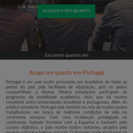
ALUGUE O SEU QUARTO
Entrar com o Facebook
Jamais publicaremos na sua linha do tempo sem
sua permissão
Encontre quartos em
OU
Aluga um quarto em Portugal
Renda máxima por mês (€)
Portugal é um país muito procurado por brasileiros de todas as
partes do país pela facilidade de adaptação, pois os países
compartilham o idioma. Muitos estudantes participam de
programas de mobilidade acadêmica, visto que há muitos
Nome
convênios entre universidades brasileiras e portuguesas. Além do
público estudante, Portugal está também na rota de muitos jovens
trabalhadores em busca de melhores condições de vida no
continente europeu. Com uma localização privilegiada no
continente, fazendo fronteira com a Espanha e banhado pelo
oceano Atlântico, o país recebe muitos visitantes, atraídos pela
riqueza cultural e belezas naturais. O Roomgo pode ajudá-lo(a) na