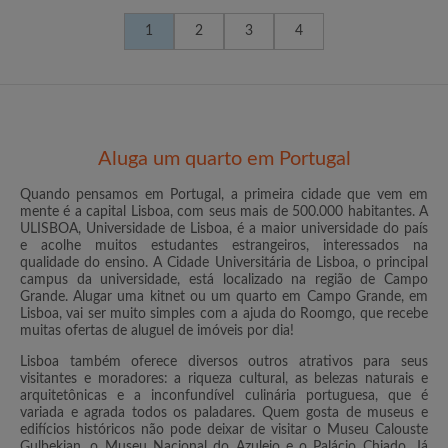
1
2
3
4
Aluga um quarto em Portugal
Quando pensamos em Portugal, a primeira cidade que vem em
mente é a capital Lisboa, com seus mais de 500.000 habitantes. A
ULISBOA, Universidade de Lisboa, é a maior universidade do país
e acolhe muitos estudantes estrangeiros, interessados na
qualidade do ensino. A Cidade Universitária de Lisboa, o principal
campus da universidade, está localizado na região de Campo
Grande. Alugar uma kitnet ou um quarto em Campo Grande, em
Lisboa, vai ser muito simples com a ajuda do Roomgo, que recebe
muitas ofertas de aluguel de imóveis por dia!
Lisboa também oferece diversos outros atrativos para seus
visitantes e moradores: a riqueza cultural, as belezas naturais e
arquitetônicas e a inconfundível culinária portuguesa, que é
variada e agrada todos os paladares. Quem gosta de museus e
edifícios históricos não pode deixar de visitar o Museu Calouste
Gulbekian, o Museu Nacional do Azulejo e o Palácio Chiado. Já