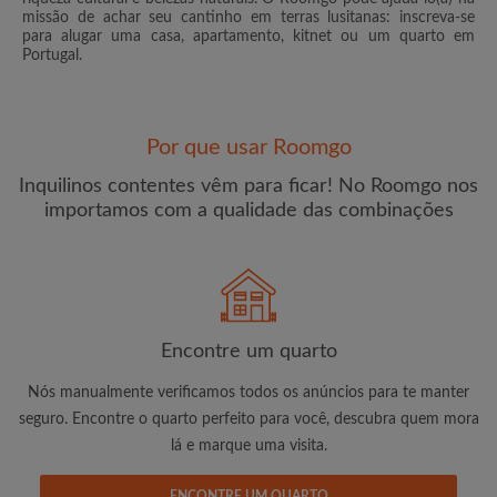
missão de achar seu cantinho em terras lusitanas: inscreva-se
para alugar uma casa, apartamento, kitnet ou um quarto em
Portugal.
Por que usar Roomgo
Endereço de e-mail
Inquilinos contentes vêm para ficar! No Roomgo nos
importamos com a qualidade das combinações
Palavra passe
Li, entendi e concordo com os
Termos e Condições de
uso
e reconhecer a
Política de Privadicade
Encontre um quarto
CRIAR PERFIL
Nós manualmente verificamos todos os anúncios para te manter
seguro. Encontre o quarto perfeito para você, descubra quem mora
Gostaria de receber ofertas exclusivas e atualizações de
conta por e-mail
lá e marque uma visita.
ENCONTRE UM QUARTO