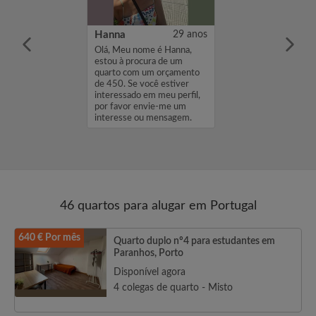
s
33 anos
Hanna
29 anos
ome é
Olá, Meu nome é Hanna,
estou à procura
estou à procura de um
to com um
quarto com um orçamento
de 300. Se você
de 450. Se você estiver
eressado em meu
interessado em meu perfil,
favor envie-me
por favor envie-me um
se ou mensagem.
interesse ou mensagem.
..
Obrigado, Hanna...
46 quartos para alugar em Portugal
640 € Por mês
Quarto duplo nº4 para estudantes em
Paranhos, Porto
Disponível agora
4 colegas de quarto - Misto