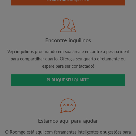
Procure pelo que é importante para você
Veja quartos e inquilinos
Encontre inquilinos
Salve sua busca
Veja inquilinos procurando em sua área e encontre a pessoa ideal
Receba altertas de novas combinações de
para compartilhar quarto. Ofereça seu quarto diretamente ou
quartos
espere para ser contactado!
Solicite visitas
Diga aos anunciantes exatamente o que
PUBLIQUE SEU QUARTO
você está procurando
Estamos aqui para ajudar
O Roomgo está aqui com ferramentas inteligentes e sugestões para