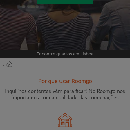
Entrar com o Facebook
Jamais publicaremos na sua linha do tempo sem
sua permissão
OU
Encontre quartos em Lisboa
Renda máxima por mês (€)
<
Por que usar Roomgo
Nome
Inquilinos contentes vêm para ficar! No Roomgo nos
importamos com a qualidade das combinações