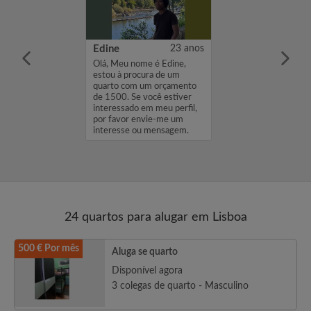
e
25 anos
Edine
23 anos
ome é
Olá, Meu nome é Edine,
stou à procura
estou à procura de um
to com um
quarto com um orçamento
de 250. Se você
de 1500. Se você estiver
eressado em meu
interessado em meu perfil,
favor envie-me
por favor envie-me um
se ou mensagem.
interesse ou mensagem.
...
Obrigado, Edin...
24 quartos para alugar em Lisboa
500 € Por mês
Aluga se quarto
Disponível agora
3 colegas de quarto - Masculino