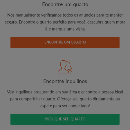
Encontre um quarto
Nós manualmente verificamos todos os anúncios para te manter
seguro. Encontre o quarto perfeito para você, descubra quem mora
lá e marque uma visita.
Endereço de e-mail
ENCONTRE UM QUARTO
Palavra passe
Li, entendi e concordo com os
Termos e Condições de
uso
e reconhecer a
Política de Privadicade
Encontre inquilinos
CRIAR PERFIL
Veja inquilinos procurando em sua área e encontre a pessoa ideal
Gostaria de receber ofertas exclusivas e atualizações de
para compartilhar quarto. Ofereça seu quarto diretamente ou
conta por e-mail
espere para ser contactado!
PUBLIQUE SEU QUARTO