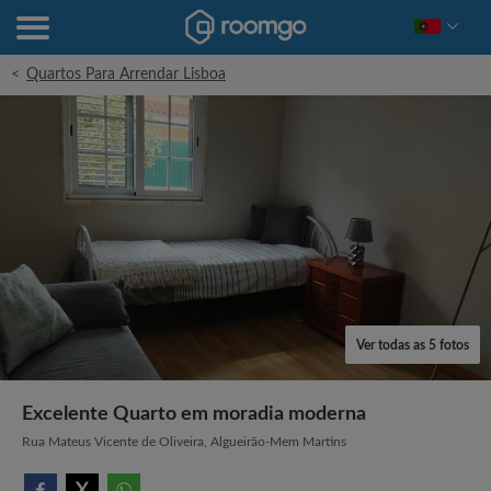
<
Quartos Para Arrendar Lisboa
Ver todas as 5 fotos
Excelente Quarto em moradia moderna
Rua Mateus Vicente de Oliveira, Algueirão-Mem Martins