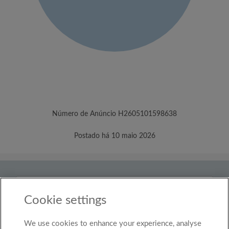
Número de Anúncio H2605101598638
Postado há 10 maio 2026
País
Portugal
Cookie settings
We use cookies to enhance your experience, analyse
© Roomgo Limited 2025 - 21 Market Place, Stockport,