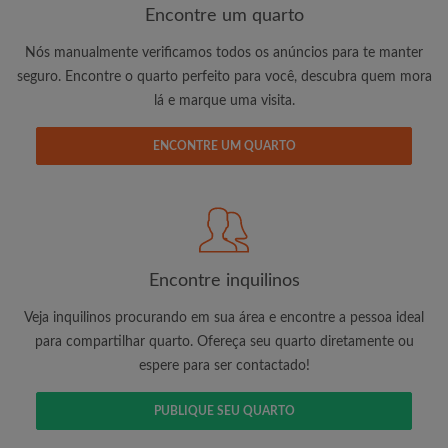
Encontre um quarto
Nós manualmente verificamos todos os anúncios para te manter
seguro. Encontre o quarto perfeito para você, descubra quem mora
lá e marque uma visita.
Endereço de e-mail
ENCONTRE UM QUARTO
Palavra passe
Li, entendi e concordo com os
Termos e Condições de
uso
e reconhecer a
Política de Privadicade
Encontre inquilinos
CRIAR PERFIL
Veja inquilinos procurando em sua área e encontre a pessoa ideal
Gostaria de receber ofertas exclusivas e atualizações de
para compartilhar quarto. Ofereça seu quarto diretamente ou
conta por e-mail
espere para ser contactado!
PUBLIQUE SEU QUARTO