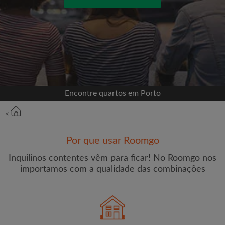
Entrar com o Facebook
Jamais publicaremos na sua linha do tempo sem
sua permissão
OU
Encontre quartos em Porto
Renda máxima por mês (€)
<
Por que usar Roomgo
Nome
Inquilinos contentes vêm para ficar! No Roomgo nos
importamos com a qualidade das combinações