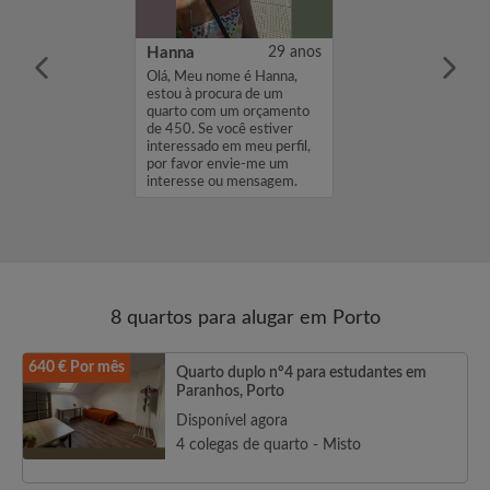
24 anos
Hanna
29 anos
me é Mariana,
Olá, Meu nome é Hanna,
cura de um
estou à procura de um
 um orçamento
quarto com um orçamento
você estiver
de 450. Se você estiver
 em meu perfil,
interessado em meu perfil,
envie-me um
por favor envie-me um
ou mensagem.
interesse ou mensagem.
r...
Obrigado, Hanna...
8 quartos para alugar em Porto
640 € Por mês
Quarto duplo nº4 para estudantes em
Paranhos, Porto
Disponível agora
4 colegas de quarto - Misto