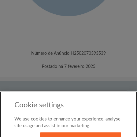
Número de Anúncio H2502070393539
Postado há 7 fevereiro 2025
País
Portugal
Cookie settings
We use cookies to enhance your experience, analyse
© Roomgo Limited 2025 - 21 Market Place, Stockport,
United Kingdom, SK1 1EU
site usage and assist in our marketing.