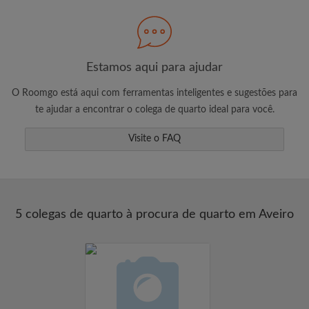
Procure pelo que é importante para você
Veja quartos e inquilinos
Estamos aqui para ajudar
Salve sua busca
O Roomgo está aqui com ferramentas inteligentes e sugestões para
Receba altertas de novas combinações de
te ajudar a encontrar o colega de quarto ideal para você.
quartos
Solicite visitas
Visite o FAQ
Diga aos anunciantes exatamente o que
você está procurando
5 colegas de quarto à procura de quarto em Aveiro