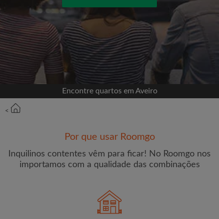
Entrar com o Facebook
Jamais publicaremos na sua linha do tempo sem
sua permissão
OU
Encontre quartos em Aveiro
Renda máxima por mês (€)
<
Por que usar Roomgo
Nome
Inquilinos contentes vêm para ficar! No Roomgo nos
importamos com a qualidade das combinações