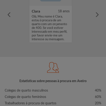
ia Ferreira
19 anos
Clara
18 anos
ome é Maria
Olá, Meu nome é Clara,
tou à procura de
estou à procura de um
com um
quarto com um orçamento
de 400. Se você
de 400. Se você estiver
eressado em meu
interessado em meu perfil,
favor envie-me
por favor envie-me um
se ou mensagem.
interesse ou mensagem.
Obrigado, Clara...
Estatísticas sobre pessoas à procura em Aveiro
Colegas de quarto masculinos
40%
Colegas de quarto femininos
60%
Trabalhadores à procura de quartos
20%