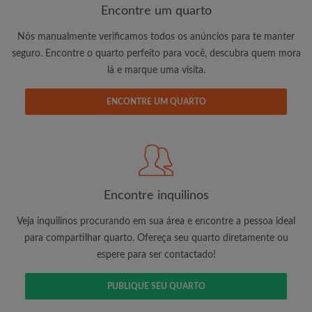
Encontre um quarto
Nós manualmente verificamos todos os anúncios para te manter
seguro. Encontre o quarto perfeito para você, descubra quem mora
lá e marque uma visita.
Endereço de e-mail
ENCONTRE UM QUARTO
Palavra passe
Li, entendi e concordo com os
Termos e Condições de
uso
e reconhecer a
Política de Privadicade
Encontre inquilinos
CRIAR PERFIL
Veja inquilinos procurando em sua área e encontre a pessoa ideal
Gostaria de receber ofertas exclusivas e atualizações de
para compartilhar quarto. Ofereça seu quarto diretamente ou
conta por e-mail
espere para ser contactado!
PUBLIQUE SEU QUARTO